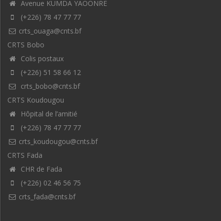
Avenue KUMDA YAOONRE
(+226) 78 47 77 77
crts_ouaga@cnts.bf
CRTS Bobo
Colis postaux
(+226) 51 58 66 12
crts_bobo@cnts.bf
CRTS Koudougou
Hôpital de l’amitié
(+226) 78 47 77 77
crts_koudougou@cnts.bf
CRTS Fada
CHR de Fada
(+226) 02 46 56 75
crts_fada@cnts.bf