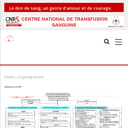
Skip
Le don de sang, un geste d'amour et de courage.
to
main
Soyez le héros silencieux de quelqu'un(e).
content
Main
navigation
Home
»
Organigramme
Breadcrumb