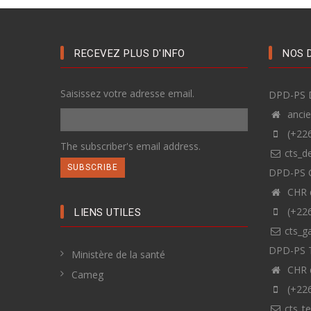
RECEVEZ PLUS D'INFO
NOS 
Saisissez votre adresse email.
DPD-PS 
anci
(+226
The subscriber's email address.
cts_d
DPD-PS 
CHR 
(+226
LIENS UTILES
cts_g
DPD-PS 
Ministère de la santé
CHR 
Cameg
(+226
cts_t