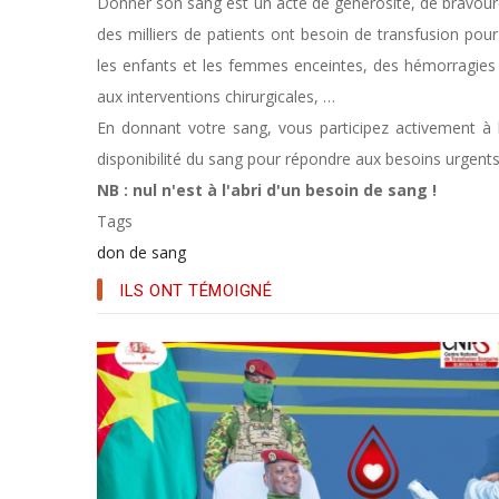
Donn
er son sang est un acte
de
génér
osité, de bravour
d
es
milliers de patients ont besoin de transfusion pou
les enfants et les femmes enceintes
,
des hémorragies l
aux interventions chirurgicales
,
…
En donnant votre sang, vous participez activement à la
disponibilité du sang pour répondre aux besoins urgents
NB : nul n'est à l'abri d'un besoin de sang !
Tags
don de sang
ILS ONT TÉMOIGNÉ