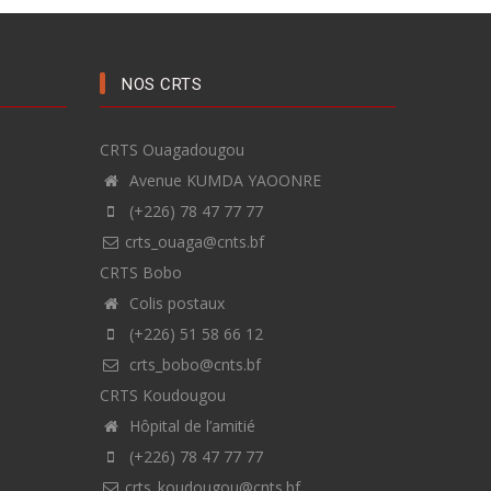
NOS CRTS
CRTS Ouagadougou
Avenue KUMDA YAOONRE
(+226) 78 47 77 77
crts_ouaga@cnts.bf
CRTS Bobo
Colis postaux
(+226) 51 58 66 12
crts_bobo@cnts.bf
CRTS Koudougou
Hôpital de l’amitié
(+226) 78 47 77 77
crts_koudougou@cnts.bf