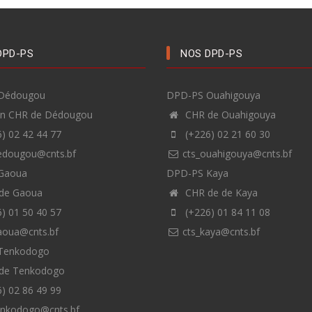
DPD-PS
NOS DPD-PS
Dédougou
DPD-PS Ouahigouya
en CHR de Dédougou
CHR de Ouahigouya
) 02 42 44 77
(+226) 02 21 60 30
edougou@cnts.bf
cts_ouahigouya@cnts.bf
Gaoua
DPD-PS Kaya
de Gaoua
CHR de de Kaya
) 01 50 40 57
(+226) 01 84 11 08
aoua@cnts.bf
cts_kaya@cnts.bf
Tenkodogo
de Tenkodogo
) 02 86 49 99
enkodogo@cnts.bf