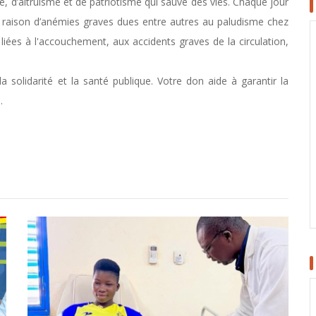
e, d’altruisme et de
patriotisme qui
sauve des vies
.
Chaque jour
r
raison
d
’
anémies graves dues entre autres au paludisme
chez
iées à l'accouchement, aux accidents graves de la circulation,
 solidarité et la santé publique. Votr
e
don aide à garantir la
.