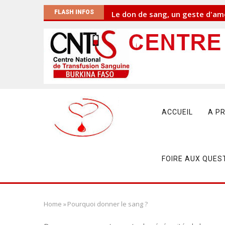
Skip
FLASH INFOS
Le don de sang, un geste d'amo
to
main
content
Main
navigation
ACCUEIL
A P
FOIRE AUX QUES
Home
»
Pourquoi donner le sang ?
Breadcrumb